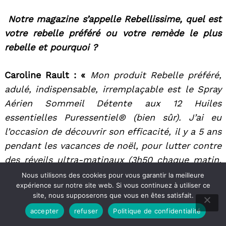
Notre magazine s’appelle Rebellissime, quel est
votre rebelle préféré ou votre remède le plus
rebelle et pourquoi ?
Caroline Rault : «
Mon produit Rebelle préféré,
adulé, indispensable, irremplaçable est le Spray
Aérien Sommeil Détente aux 12 Huiles
essentielles Puressentiel® (bien sûr). J’ai eu
l’occasion de découvrir son efficacité, il y a 5 ans
pendant les vacances de noël, pour lutter contre
des réveils ultra-matinaux (3h50 chaque matin,
je ne sais trop pourquoi…) qui m’ont gâchés les
Nous utilisons des cookies pour vous garantir la meilleure
expérience sur notre site web. Si vous continuez à utiliser ce
vacances, dès une dizaine de jours, mon
Ba
site, nous supposerons que vous en êtes satisfait.
sommeil, c’est régulé. C’est comme si son arôme
to
accepter
refuser
Politique de confidentialité
m’envoutait en rappelant instantanément à mon
top
Facebook
Pinterest
Email