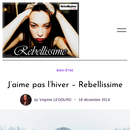
Skip
to
content
BIEN-ÊTRE
J’aime pas l’hiver – Rebellissime
by
Virginie LEGOURD
18 décembre 2019